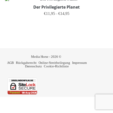
Der Privilegierte Planet
Preisspanne: €11,95 bis €14,95
€
11,95
€
14,95
–
Dieses Produkt weist mehrere V
Media Horse - 2026 ©
AGB
Rückgaberecht
Online-Streitbeilegung
Impressum
Datenschutz
Cookie-Richtlinie