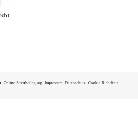
echt
e: €4,95 bis €6,95
kt weist mehrere Varianten auf. Die Optionen können auf der Produkts
t
Online-Streitbeilegung
Impressum
Datenschutz
Cookie-Richtlinie