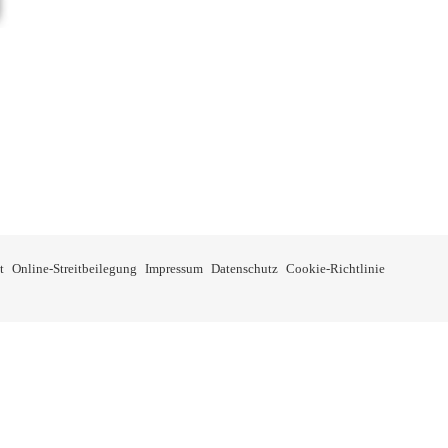
ne: €11,95 bis €14,95
kt weist mehrere Varianten auf. Die Optionen können auf der Produkts
t
Online-Streitbeilegung
Impressum
Datenschutz
Cookie-Richtlinie