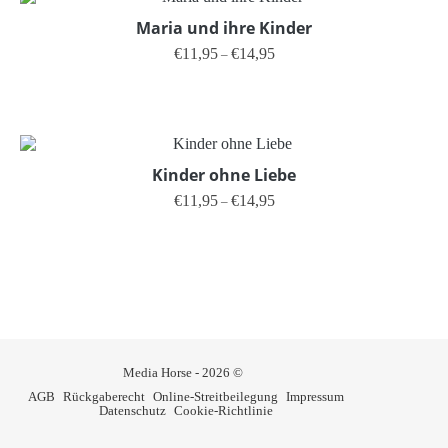
Maria und ihre Kinder
Preisspanne: €11,95 bis €14,95
€
11,95
€
14,95
–
Dieses Produkt weist mehrere V
Kinder ohne Liebe
Preisspanne: €11,95 bis €14,95
€
11,95
€
14,95
–
Dieses Produkt weist mehrere V
Media Horse - 2026 ©
AGB
Rückgaberecht
Online-Streitbeilegung
Impressum
Datenschutz
Cookie-Richtlinie