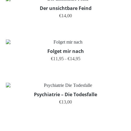
Der unsichtbare Feind
€
14,00
Folget mir nach
Preisspanne: €11,95 bis €14,95
€
11,95
€
14,95
–
Dieses Produkt weist mehrere V
Psychiatrie – Die Todesfalle
€
13,00