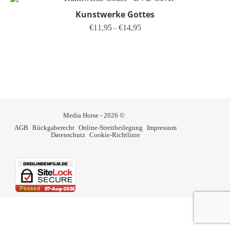
Kunstwerke Gottes
Preisspanne: €11,95 bis €14,95
€
11,95
€
14,95
–
Dieses Produkt weist mehrere V
Media Horse - 2026 ©
AGB
Rückgaberecht
Online-Streitbeilegung
Impressum
Datenschutz
Cookie-Richtlinie