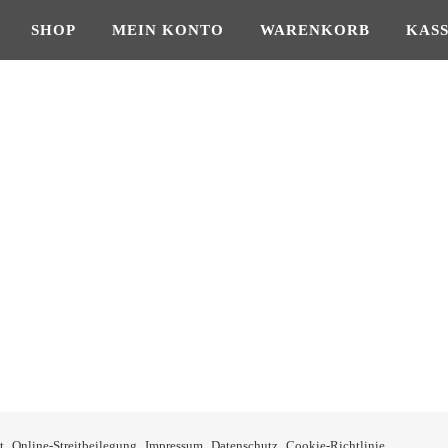
SHOP
MEIN KONTO
WARENKORB
KAS
ne: €11,95 bis €14,95
kt weist mehrere Varianten auf. Die Optionen können auf der Produkts
t
Online-Streitbeilegung
Impressum
Datenschutz
Cookie-Richtlinie