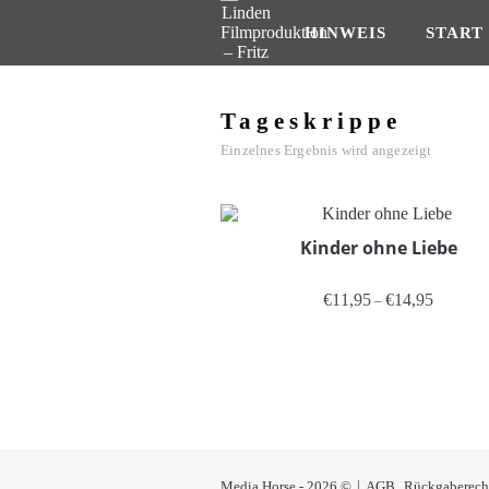
HINWEIS
START
Tageskrippe
Einzelnes Ergebnis wird angezeigt
Kinder ohne Liebe
Preisspan
€
11,95
€
14,95
–
Dieses Produ
Media Horse - 2026 ©
AGB
Rückgaberech