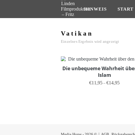
HINWEIS
START
Vatikan
Einzelnes Ergebnis wird angezeigt
Die unbequeme Wahrheit übe
Islam
Preisspan
€
11,95
€
14,95
–
Dieses Produ
Media Horse - 2026 ©
AGB
Rückgaberech