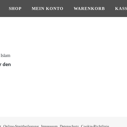
SHOP
MEIN KONTO
WARENKORB
KAS
r den
ne: €11,95 bis €14,95
kt weist mehrere Varianten auf. Die Optionen können auf der Produkts
t
Online-Streitbeilegung
Impressum
Datenschutz
Cookie-Richtlinie