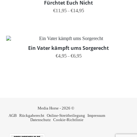
Fürchtet Euch Nicht
Preisspanne: €11,95 bis €14,95
€
11,95
€
14,95
–
Dieses Produkt weist mehrere V
Ein Vater kämpft ums Sorgerecht
Preisspanne: €4,95 bis €6,95
€
4,95
€
6,95
–
Dieses Produkt weist mehrere V
Media Horse - 2026 ©
AGB
Rückgaberecht
Online-Streitbeilegung
Impressum
Datenschutz
Cookie-Richtlinie