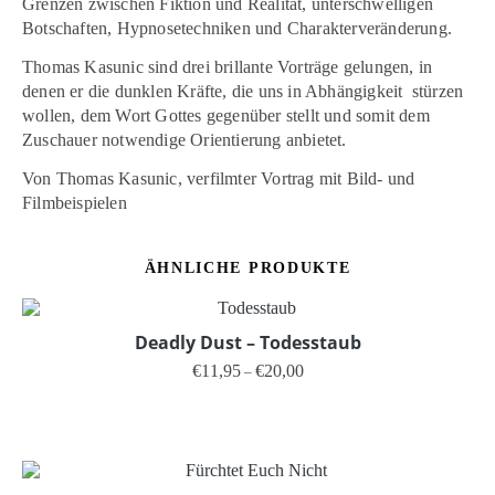
Grenzen zwischen Fiktion und Realität, unterschwelligen
Botschaften, Hypnosetechniken und Charakterveränderung.
Thomas Kasunic sind drei brillante Vorträge gelungen, in
denen er die dunklen Kräfte, die uns in Abhängigkeit stürzen
wollen, dem Wort Gottes gegenüber stellt und somit dem
Zuschauer notwendige Orientierung anbietet.
Von Thomas Kasunic, verfilmter Vortrag mit Bild- und
Filmbeispielen
ÄHNLICHE PRODUKTE
Deadly Dust – Todesstaub
Preisspanne: €11,95 bis €20,00
€
11,95
€
20,00
–
Dieses Produkt weist mehrere V