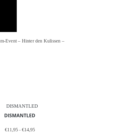
m-Event – Hinter den Kulissen –
DISMANTLED
Preisspanne: €11,95 bis €14,95
€
11,95
€
14,95
–