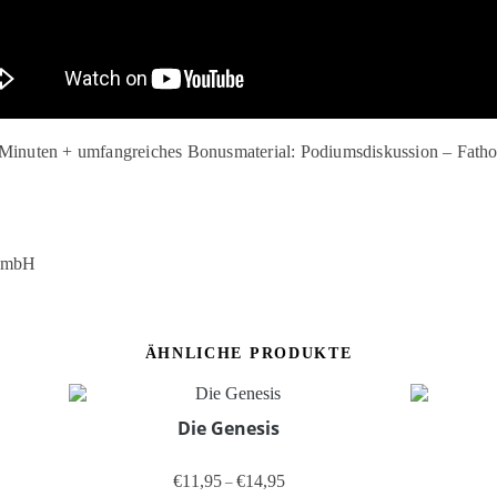
Minuten + umfangreiches Bonusmaterial: Podiumsdiskussion – Fatho
 GmbH
ÄHNLICHE PRODUKTE
Die Genesis
ne: €11,95 bis €14,95
Preisspanne: €11,95 bis €14,95
€
11,95
€
14,95
–