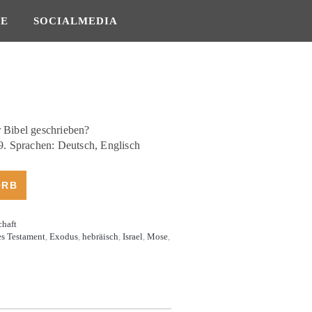
SE
SOCIALMEDIA
 Bibel geschrieben?
 Sprachen: Deutsch, Englisch
ORB
chaft
es Testament
,
Exodus
,
hebräisch
,
Israel
,
Mose
,