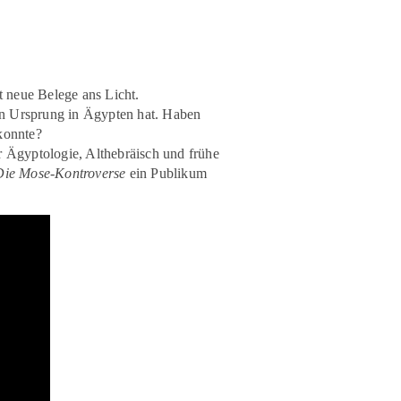
t neue Belege ans Licht.
en Ursprung in Ägypten hat. Haben
 konnte?
r Ägyptologie, Althebräisch und frühe
Die Mose-Kontroverse
ein Publikum