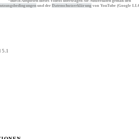
*durch Abspielen dieses Videos übertragen Sie Nutzerdaten gemäß den
utzungsbedingungen
und der
Datenschutzerklärung
von YouTube (Google LL
 5.1
TIONEN