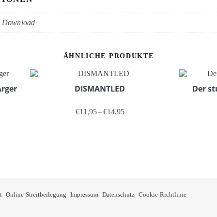
, Download
ÄHNLICHE PRODUKTE
Ärger
DISMANTLED
Der st
ne: €11,95 bis €14,95
Preisspanne: €11,95 bis €14,95
€
11,95
€
14,95
–
kt weist mehrere Varianten auf. Die Optionen können auf der Produkts
Dieses Produkt weist mehrere Vari
t
Online-Streitbeilegung
Impressum
Datenschutz
Cookie-Richtlinie