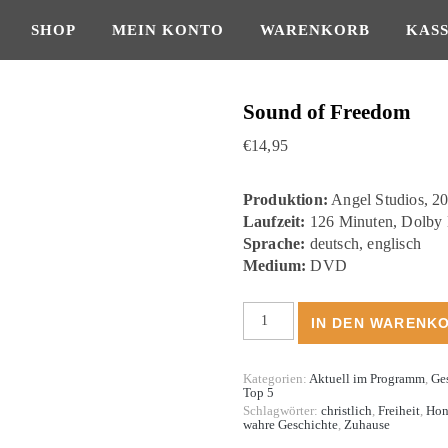
SHOP
MEIN KONTO
WARENKORB
KAS
Sound of Freedom
€
14,95
Produktion:
Angel Studios, 2
Laufzeit:
126 Minuten, Dolby D
Sprache:
deutsch, englisch
Medium:
DVD
Sound of Freedom Menge
IN DEN WARENK
Kategorien:
Aktuell im Programm
,
Ges
Top 5
Schlagwörter:
christlich
,
Freiheit
,
Hon
wahre Geschichte
,
Zuhause