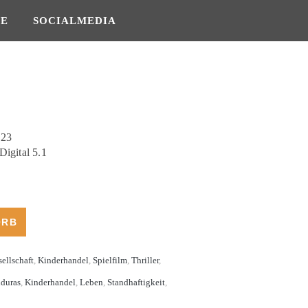
SE
SOCIALMEDIA
023
igital 5.1
ORB
ellschaft
,
Kinderhandel
,
Spielfilm
,
Thriller
,
duras
,
Kinderhandel
,
Leben
,
Standhaftigkeit
,