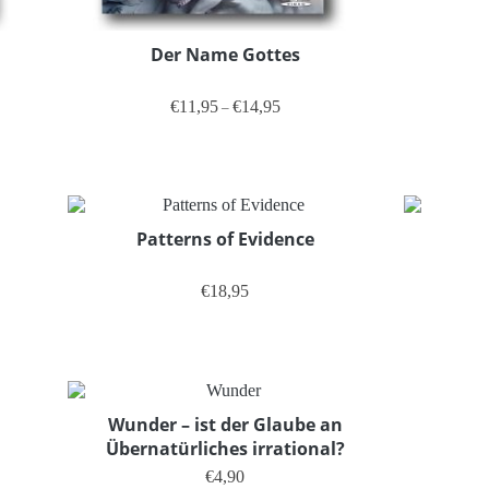
Der Name Gottes
ne: €11,95 bis €14,95
Preisspanne: €11,95 bis €14,95
€
11,95
€
14,95
–
kt weist mehrere Varianten auf. Die Optionen können auf der Produkts
Dieses Produkt weist mehrere Vari
Patterns of Evidence
ne: €11,95 bis €14,95
€
18,95
kt weist mehrere Varianten auf. Die Optionen können auf der Produkts
Wunder – ist der Glaube an
Übernatürliches irrational?
€
4,90