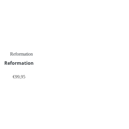
eite gewählt werden
anten auf. Die Optionen können auf der Produktseite gewählt werden
Reformation
€
99,95
eite gewählt werden